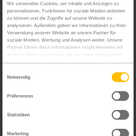
Wir verwenden Cookies, um Inhalte und Anzeigen zu
Kontinuierliches Monitoring identifiziert
personalisieren, Funktionen für soziale Medien anbieten
Anomalien in Echtzeit
zu können und die Zugriffe auf unsere Website zu
Schnelle Reaktionszeiten bei
analysieren. Außerdem geben wir Informationen zu Ihrer
Sicherheitsvorfällen minimieren mögliche
Verwendung unserer Website an unsere Partner für
Auswirkungen
soziale Medien, Werbung und Analysen weiter. Unsere
Partner führen diese Informationen möglicherweise mit
Transparenz und Vertrauen
weiteren Daten zusammen, die Sie ihnen bereitgestellt
Durch die Umsetzung der NIS2-Richtlinie
haben oder die sie im Rahmen Ihrer Nutzung der Dienste
können Sie sich auf geprüfte Qualitäts- und
gesammelt haben.
Einwilligungsauswahl
Sicherheitsstandards verlassen
Notwendig
Regelmäßige Compliance-Prüfungen durch
unabhängige Stellen
Präferenzen
Dokumentierte Sicherheitsprozesse schaffen
Vertrauen und Nachvollziehbarkeit
Statistiken
Professionelles Incident Management
Im unwahrscheinlichen Fall eines
Marketing